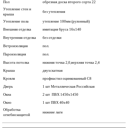
Пол
обрезная доска второго сорта 22
Утепление стен и
без утепления
крыша
Утепление пола
утепление 100мм (рулонный)
Внешняя отделка
имитация бруса 16х140
Внутренняя отделка
без отделки
Ветроизоляция
пол.
Пароизоляция
пол.
Высота потолка
нижняя точка 2,0,верхняя точка 2,4
Крыша
двухскатная
Кровля
профнастил оцинкованный С8
Дверь
1 шт Металлическая Российская
Окна
2 шт ПВХ 1450х1450
Окно
1 шт ПВХ 40х40
Обработка
нижние лаги
огнебиозащитой