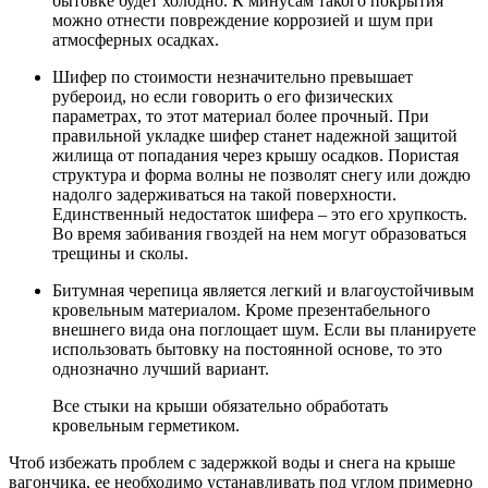
бытовке будет холодно. К минусам такого покрытия
можно отнести повреждение коррозией и шум при
атмосферных осадках.
Шифер по стоимости незначительно превышает
рубероид, но если говорить о его физических
параметрах, то этот материал более прочный. При
правильной укладке шифер станет надежной защитой
жилища от попадания через крышу осадков. Пористая
структура и форма волны не позволят снегу или дождю
надолго задерживаться на такой поверхности.
Единственный недостаток шифера – это его хрупкость.
Во время забивания гвоздей на нем могут образоваться
трещины и сколы.
Битумная черепица является легкий и влагоустойчивым
кровельным материалом. Кроме презентабельного
внешнего вида она поглощает шум. Если вы планируете
использовать бытовку на постоянной основе, то это
однозначно лучший вариант.
Все стыки на крыши обязательно обработать
кровельным герметиком.
Чтоб избежать проблем с задержкой воды и снега на крыше
вагончика, ее необходимо устанавливать под углом примерно